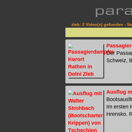
zleb: 2 Video(s) gefunden - Se
Passagier
Der Passag
Schweiz, B
Ausflug m
Bootsausfl
Im ersten 
Hrensko. Ra