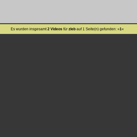
Es wurden insgesamt
2 Videos
für
zleb
auf 1 Seite(n) gefunden: »
1
«