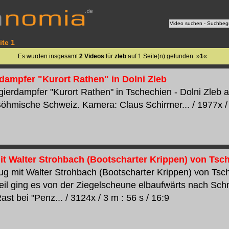
ite 1
Es wurden insgesamt
2 Videos
für
zleb
auf 1 Seite(n) gefunden: »
1
«
dampfer "Kurort Rathen" in Dolni Zleb
ierdampfer "Kurort Rathen" in Tschechien - Dolni Zleb 
öhmische Schweiz. Kamera: Claus Schirmer... / 1977x / 1
it Walter Strohbach (Bootscharter Krippen) von Tsc
ug mit Walter Strohbach (Bootscharter Krippen) von Tsc
teil ging es von der Ziegelscheune elbaufwärts nach Sch
st bei "Penz... / 3124x / 3 m : 56 s / 16:9