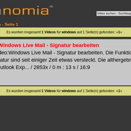
- Seite 1
Es wurden insgesamt
1 Videos
für
windows
auf 1 Seite(n) gefunden: »
1
«
 Windows Live Mail - Signatur bearbeiten
ideo:Windows Live Mail - Signatur bearbeiten. Die Funkt
tur sind seit einiger Zeit etwas versteckt. Die althergeb
look Exp... / 2853x / 0 m : 13 s / 16:9
Es wurden insgesamt
1 Videos
für
windows
auf 1 Seite(n) gefunden: »
1
«