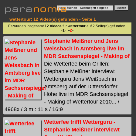
wettertour: 12 Video(s) gefunden - Seite 1
Es wurden insgesamt
12 Videos
für
wettertour
auf 2 Seite(n) gefunden:
»
1
« »
2
«
Stephanie Meißner und Jens
Weissbach in Amtsberg live im
MDR Sachsenspiegel - Making of
Die Wetterfee beim Grillen:
Stephanie Meißner interviewt
Wetterguru Jens Weißbach in
Amtsberg auf der Dittersdorfer
Höhe live im MDR Sachsenspiegel
- Making of Wettertour 2010... /
4968x / 3 m : 11 s / 16:9
Wetterfee trifft Wetterguru -
Stephanie Meißner interviewt