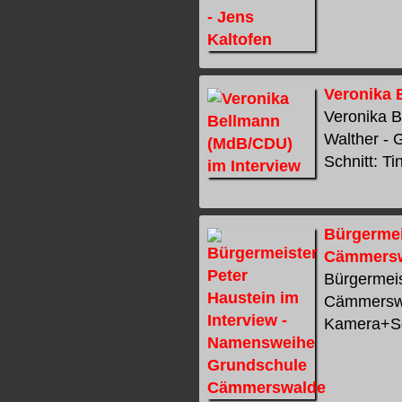
Veronika 
Veronika B
Walther - 
Schnitt: Ti
Bürgermei
Cämmers
Bürgermeis
Cämmerswal
Kamera+Sch