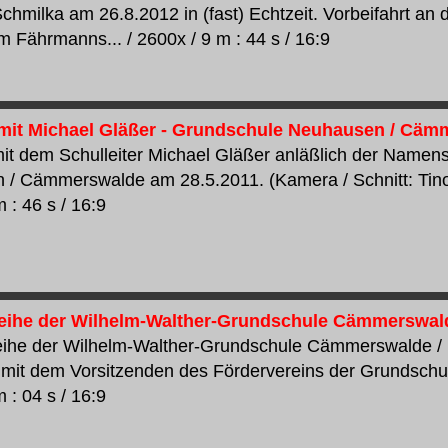
Schmilka am 26.8.2012 in (fast) Echtzeit. Vorbeifahrt a
m Fährmanns... / 2600x / 9 m : 44 s / 16:9
 mit Michael Gläßer - Grundschule Neuhausen / Cä
mit dem Schulleiter Michael Gläßer anläßlich der Name
/ Cämmerswalde am 28.5.2011. (Kamera / Schnitt: Tino 
 : 46 s / 16:9
he der Wilhelm-Walther-Grundschule Cämmerswalde
he der Wilhelm-Walther-Grundschule Cämmerswalde /
w mit dem Vorsitzenden des Fördervereins der Grundschule
 : 04 s / 16:9