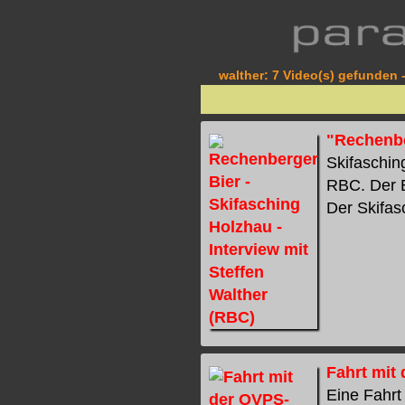
walther: 7 Video(s) gefunden -
"Rechenbe
Skifaschin
RBC. Der B
Der Skifasc
Fahrt mit
Eine Fahrt