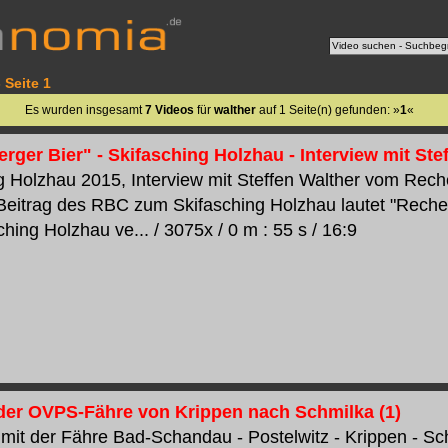
 Seite 1
Es wurden insgesamt
7 Videos
für
walther
auf 1 Seite(n) gefunden: »
1
«
rger Bier" - Skifasching Holzhau - Interview mit Ste
g Holzhau 2015, Interview mit Steffen Walther vom Rec
eitrag des RBC zum Skifasching Holzhau lautet "Reche
hing Holzhau ve... / 3075x / 0 m : 55 s / 16:9
 der OVPS-Fähre von Krippen nach Schmilka (1)
 mit der Fähre Bad-Schandau - Postelwitz - Krippen - Sch