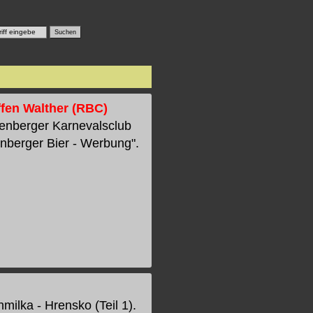
ffen Walther (RBC)
henberger Karnevalsclub
nberger Bier - Werbung".
milka - Hrensko (Teil 1).