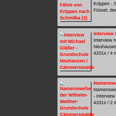
Krippen - 
Füssel, de
Interview
Interview 
Neuhausen 
4201x / 4 m
Namenswei
Namenswei
- Intervie
4331x / 2 m