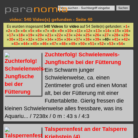
video: 540 Video(s) gefunden - Seite 40
Es wurden insgesamt
540 Videos
für
video
auf 54 Seite(n) gefunden: »
1
«
»
2
« »
3
« »
4
« »
5
« »
6
« »
7
« »
8
« »
9
« »
10
« »
11
« »
12
« »
13
« »
14
« »
15
« »
16
«
»
17
« »
18
« »
19
« »
20
« »
21
« »
22
« »
23
« »
24
« »
25
« »
26
« »
27
« »
28
« »
29
«
»
30
« »
31
« »
32
« »
33
« »
34
« »
35
« »
36
« »
37
« »
38
« »
39
« »
40
« »
41
« »
42
«
»
43
« »
44
« »
45
« »
46
« »
47
« »
48
« »
49
« »
50
« »
51
« »
52
« »
53
« »
54
«
Zuchterfolg! Schwielenwels-
Jungfische bei der Fütterung
Ein Schwarm junger
Schwielenwelse, ca. einen
Zentimeter groß und einen Monat
alt, bei der Fütterung mit einer
Futtertablette. Gierig fressen die
kleinen Schwielenwelse alles fressbare, was ins
Aquariu... / 7238x / 0 m : 43 s / 4:3
Talsperrenfest an der Talsperre
Kriebstein (4)