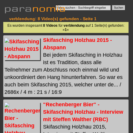
verblendung: 8 Video(s) gefunden - Seite 1
Es wurden insgesamt
8 Videos
für
verblendung
auf 1 Seite(n) gefunden:
»
1
«
Skifasching Holzhau 2015 -
Abspann
Bei jedem Skifasching in Holzhau
ist es Tradition, dass alle
Teilnehmer zum Abschluss noch einmal wild und
unkoordiniert den Hang hinunterfahren. So war es
auch beim Skifasching 2015, welcher unter de... /
2686x / 4 m : 21 s / 16:9
"Rechenberger Bier" -
Skifasching Holzhau - Interview
mit Steffen Walther (RBC)
Skifasching Holzhau 2015,