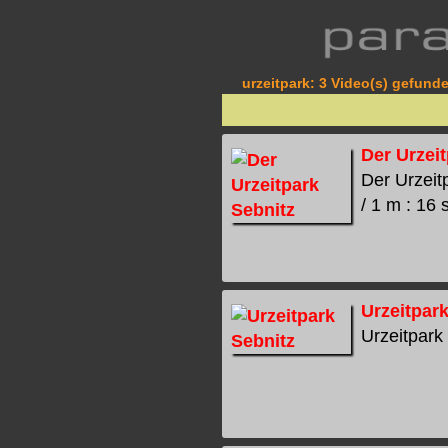
urzeitpark: 3 Video(s) gefunde
Der Urzei
Der Urzeit
/ 1 m : 16 
Urzeitpar
Urzeitpark 