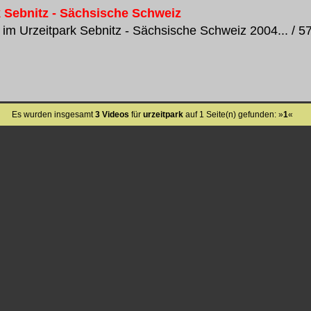
k Sebnitz - Sächsische Schweiz
im Urzeitpark Sebnitz - Sächsische Schweiz 2004... / 573
Es wurden insgesamt
3 Videos
für
urzeitpark
auf 1 Seite(n) gefunden: »
1
«