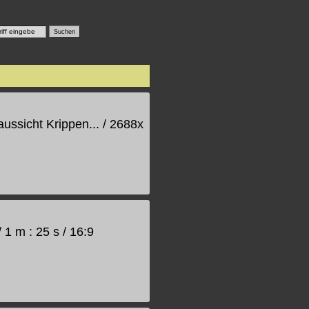
ussicht Krippen... / 2688x
 1 m : 25 s / 16:9