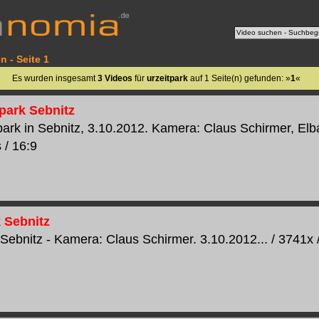
n - Seite 1
Es wurden insgesamt
3 Videos
für
urzeitpark
auf 1 Seite(n) gefunden: »
1
«
tpark Sebnitz
park in Sebnitz, 3.10.2012. Kamera: Claus Schirmer, Elba
s / 16:9
k Sebnitz
Sebnitz - Kamera: Claus Schirmer. 3.10.2012... / 3741x /