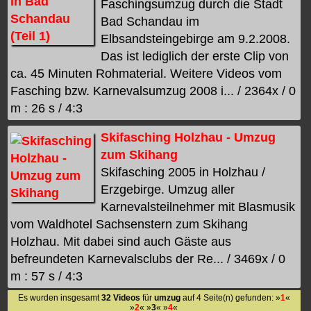
Faschingsumzug durch die Stadt
Bad Schandau im
Elbsandsteingebirge am 9.2.2008.
Das ist lediglich der erste Clip von
ca. 45 Minuten Rohmaterial. Weitere Videos vom
Fasching bzw. Karnevalsumzug 2008 i... / 2364x / 0
m : 26 s / 4:3
Skifasching Holzhau - Umzug
zum Skihang
Skifasching 2005 in Holzhau /
Erzgebirge. Umzug aller
Karnevalsteilnehmer mit Blasmusik
vom Waldhotel Sachsenstern zum Skihang
Holzhau. Mit dabei sind auch Gäste aus
befreundeten Karnevalsclubs der Re... / 3469x / 0
m : 57 s / 4:3
Es wurden insgesamt
32 Videos
für
umzug
auf 4 Seite(n) gefunden: »
1
«
»
2
« »
3
« »
4
«