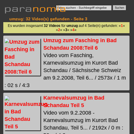
umzug: 32 Video(s) gefunden - Seite 3
Es wurden insgesamt
32 Videos
für
umzug
auf 4 Seite(n) gefunden: »
1
«
»
2
« »
3
« »
4
«
Umzug zum Fasching in Bad
Schandau 2008:Teil 6
Video vom Fasching,
Karnevalsumzug im Kurort Bad
Schandau / Sächsische Schweiz
am 9.2.2008, Teil 6... / 2573x / 1 m
: 02 s / 4:3
Karnevalsumzug in Bad
Schandau Teil 5
Video vom 9.2.2008 -
Karnevalsumzug im Kurort Bad
Schandau, Teil 5... / 2192x / 0 m :