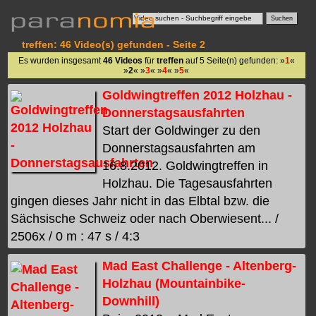
treffen: 46 Video(s) gefunden - Seite 2
Es wurden insgesamt
46 Videos
für
treffen
auf 5 Seite(n) gefunden: »
1
«
»
2
« »
3
« »
4
« »
5
«
Goldwingtreffen 2012 Holzhau -
Donnerstagsausfahrten
Start der Goldwinger zu den
Donnerstagsausfahrten am
16.8.2012. Goldwingtreffen in
Holzhau. Die Tagesausfahrten
gingen dieses Jahr nicht in das Elbtal bzw. die
Sächsische Schweiz oder nach Oberwiesent... /
2506x / 0 m : 47 s / 4:3
Mad East Challenge - Altenberg-
Holzhau (Mountainbike-
Downhill)