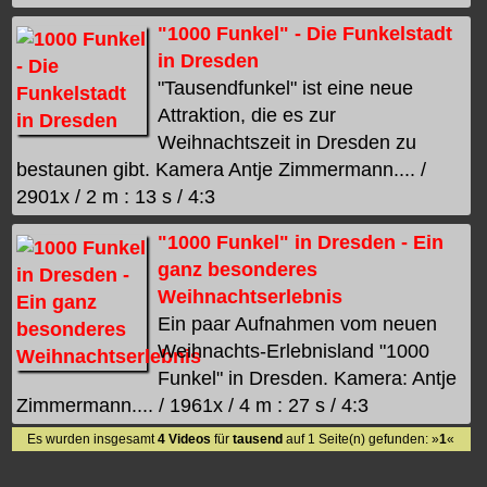
"1000 Funkel" - Die Funkelstadt
in Dresden
"Tausendfunkel" ist eine neue
Attraktion, die es zur
Weihnachtszeit in Dresden zu
bestaunen gibt. Kamera Antje Zimmermann.... /
2901x / 2 m : 13 s / 4:3
"1000 Funkel" in Dresden - Ein
ganz besonderes
Weihnachtserlebnis
Ein paar Aufnahmen vom neuen
Weihnachts-Erlebnisland "1000
Funkel" in Dresden. Kamera: Antje
Zimmermann.... / 1961x / 4 m : 27 s / 4:3
Es wurden insgesamt
4 Videos
für
tausend
auf 1 Seite(n) gefunden: »
1
«