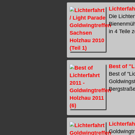
Lichterfah
Die Lichte
Bienenmühl
in 4 Teile z
Best of "L
Best of "L
Goldwingst
Bergstraße 
Lichterfah
Goldwingtr