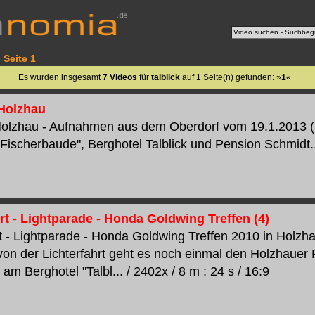
 Seite 1
Es wurden insgesamt
7 Videos
für
talblick
auf 1 Seite(n) gefunden: »
1
«
 Holzhau
Holzhau - Aufnahmen aus dem Oberdorf vom 19.1.2013 
Fischerbaude", Berghotel Talblick und Pension Schmidt....
rt - Lightparade - Honda Goldwing Treffen (4)
t - Lightparade - Honda Goldwing Treffen 2010 in Holzhau
von der Lichterfahrt geht es noch einmal den Holzhauer
 am Berghotel "Talbl... / 2402x / 8 m : 24 s / 16:9