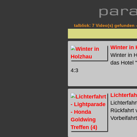
talblick: 7 Video(s) gefunden -
Winter in
Winter in 
das Hotel "
4:3
Lichterfah
Lichterfahr
Rückfahrt 
Vorbeifahrt