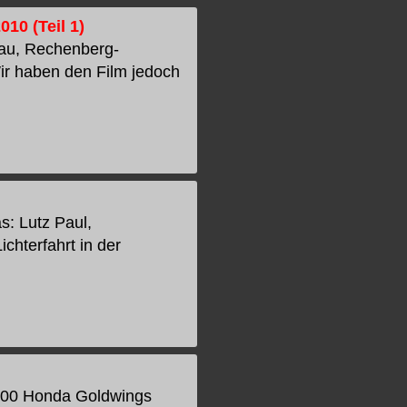
10 (Teil 1)
hau, Rechenberg-
Wir haben den Film jedoch
s: Lutz Paul,
chterfahrt in der
 300 Honda Goldwings