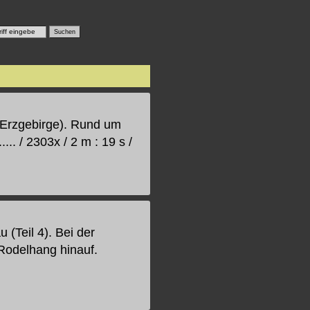
(Erzgebirge). Rund um
.. / 2303x / 2 m : 19 s /
 (Teil 4). Bei der
 Rodelhang hinauf.