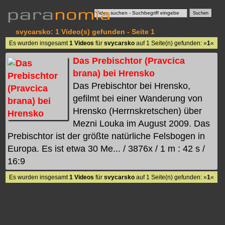
svycarsko: 1 Video(s) gefunden - Seite 1
Es wurden insgesamt
1 Videos
für
svycarsko
auf 1 Seite(n) gefunden: »
1
«
Das Prebischtor (Pravcica
brana) bei Hrensko
Das Prebischtor bei Hrensko,
gefilmt bei einer Wanderung von
Hrensko (Herrnskretschen) über
Mezni Louka im August 2009. Das
Prebischtor ist der größte natürliche Felsbogen in
Europa. Es ist etwa 30 Me... / 3876x / 1 m : 42 s /
16:9
Es wurden insgesamt
1 Videos
für
svycarsko
auf 1 Seite(n) gefunden: »
1
«