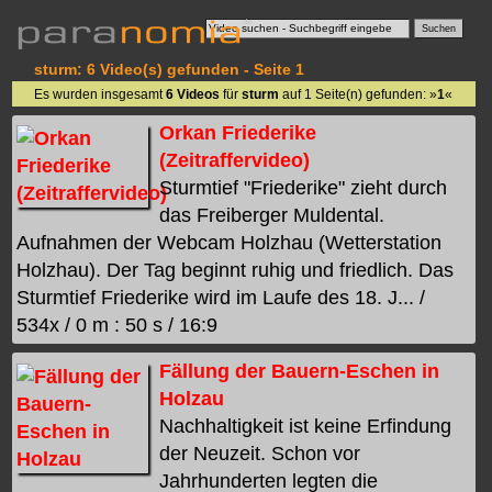
sturm: 6 Video(s) gefunden - Seite 1
Es wurden insgesamt
6 Videos
für
sturm
auf 1 Seite(n) gefunden: »
1
«
Orkan Friederike
(Zeitraffervideo)
Sturmtief "Friederike" zieht durch
das Freiberger Muldental.
Aufnahmen der Webcam Holzhau (Wetterstation
Holzhau). Der Tag beginnt ruhig und friedlich. Das
Sturmtief Friederike wird im Laufe des 18. J... /
534x / 0 m : 50 s / 16:9
Fällung der Bauern-Eschen in
Holzau
Nachhaltigkeit ist keine Erfindung
der Neuzeit. Schon vor
Jahrhunderten legten die