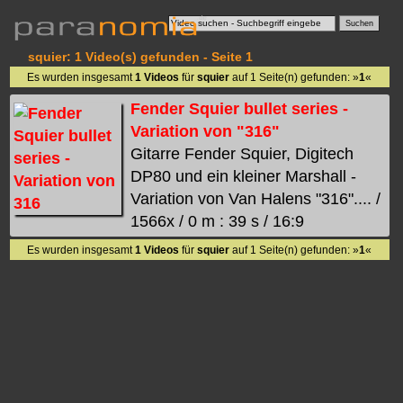
squier: 1 Video(s) gefunden - Seite 1
Es wurden insgesamt
1 Videos
für
squier
auf 1 Seite(n) gefunden: »
1
«
Fender Squier bullet series -
Variation von "316"
Gitarre Fender Squier, Digitech
DP80 und ein kleiner Marshall -
Variation von Van Halens "316".... /
1566x / 0 m : 39 s / 16:9
Es wurden insgesamt
1 Videos
für
squier
auf 1 Seite(n) gefunden: »
1
«