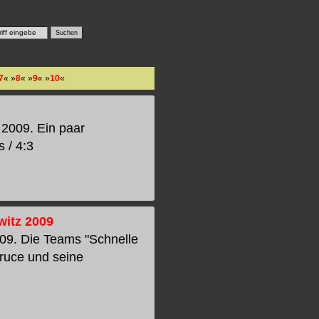
7
« »
8
« »
9
« »
10
«
 2009. Ein paar
 / 4:3
witz 2009
09. Die Teams "Schnelle
ruce und seine