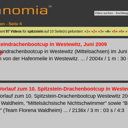
en - Seite 4
samt
97 Videos
für
spitzstein
auf 10 Seite(n) gefunden: »
1
« »
2
« »
3
« »
4
« »
5
« »
6
« »
steindrachenbootcup in Westewitz, Juni 2009
teindrachenbootcup in Westewitz (Mittelsachsen) im Juni
von der Hafenmeile in Westewitz. ... / 2004x / 1 m : 30 s
Vorlauf zum 10. Spitzstein-Drachenbootcup in Weste
orlauf zum 10. Spitzstein-Drachenbootcup Westewitz 20
 Waldheim, "Mittelsächsische Nichtschwimmer" sowie "B
 (Team Florena Waldheim) ... / 2136x / 3 m : 03 s / 4:3