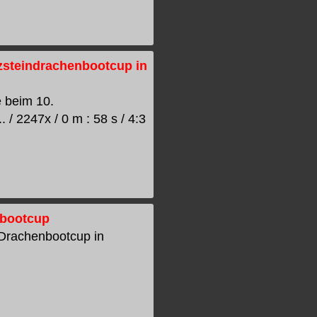
zsteindrachenbootcup in
 beim 10.
/ 2247x / 0 m : 58 s / 4:3
nbootcup
-Drachenbootcup in