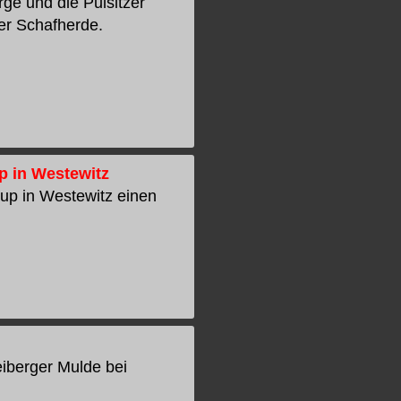
ge und die Pulsitzer
er Schafherde.
p in Westewitz
up in Westewitz einen
eiberger Mulde bei