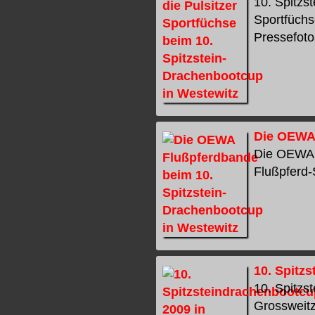
10. Spitzs
Sportfüchs
Pressefotos
Die OEWA 
Die OEWA F
Flußpferd-
10. Spitz
10. Spitzs
Grossweitzs