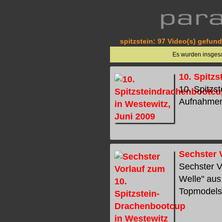
spitzstein: 97 Video(s) gefund
Es wurden insge
10. Spitz
10. Spitzs
Aufnahmen 
Sechster 
Sechster V
Welle" aus
Topmodels"