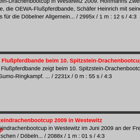
tein-Drachenbootcup in Westewitz 2009. Hoffmanns Zwer
e, die OEWA-Flußpferdbande, Schäfer Heinrich mit sein
 für die Döbelner Allgemein... / 2995x / 1 m : 12 s / 4:3
Flußpferdbande beim 10. Spitzstein-Drachenbootcu
lußpferdbande zeigt beim 10. Spitzstein-Drachenbootc
Sumo-Ringkampf. ... / 2231x / 0 m : 55 s / 4:3
steindrachenbootcup 2009 in Westewitz
teindrachenbootcup in Westewitz im Juni 2009 an der Fr
chen / Döbeln... / 2088x / 1 m : 01 s / 4:3