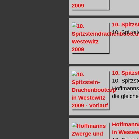
10. Spitz
10. Spitzs
10. Spitz
10. Spitzs
Hoffmanns 
die gleiche
Hoffmanns
in Westew