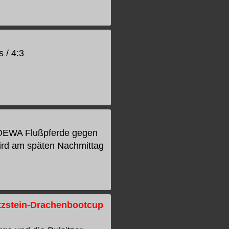
 / 4:3
. OEWA Flußpferde gegen
wird am späten Nachmittag
itzstein-Drachenbootcup