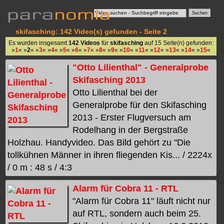
skifasching: 142 Video(s) gefunden - Seite 2
Es wurden insgesamt
142 Videos
für
skifasching
auf 15 Seite(n) gefunden:
»
1
« »
2
« »
3
« »
4
« »
5
« »
6
« »
7
« »
8
« »
9
« »
10
« »
11
« »
12
« »
13
« »
14
« »
15
«
"Otto Lilienthal" - Generalprobe
Skifasching 2013
Otto Lilienthal bei der
Generalprobe für den Skifasching
2013 - Erster Flugversuch am
Rodelhang in der Bergstraße
Holzhau. Handyvideo. Das Bild gehört zu "Die
tollkühnen Männer in ihren fliegenden Kis... / 2224x
/ 0 m : 48 s / 4:3
Alarm für Cobra 11 - RTL
"Alarm für Cobra 11" läuft nicht nur
auf RTL, sondern auch beim 25.