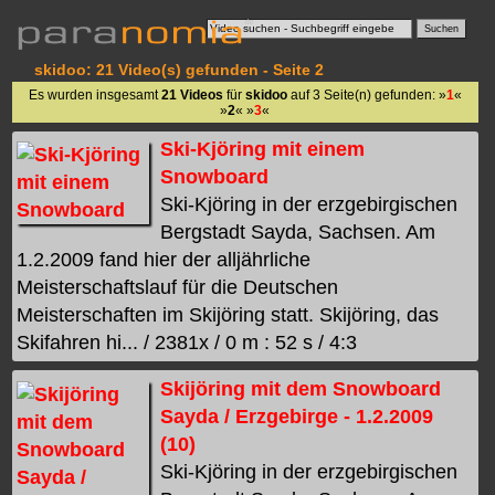
skidoo: 21 Video(s) gefunden - Seite 2
Es wurden insgesamt
21 Videos
für
skidoo
auf 3 Seite(n) gefunden: »
1
«
»
2
« »
3
«
Ski-Kjöring mit einem
Snowboard
Ski-Kjöring in der erzgebirgischen
Bergstadt Sayda, Sachsen. Am
1.2.2009 fand hier der alljährliche
Meisterschaftslauf für die Deutschen
Meisterschaften im Skijöring statt. Skijöring, das
Skifahren hi... / 2381x / 0 m : 52 s / 4:3
Skijöring mit dem Snowboard
Sayda / Erzgebirge - 1.2.2009
(10)
Ski-Kjöring in der erzgebirgischen