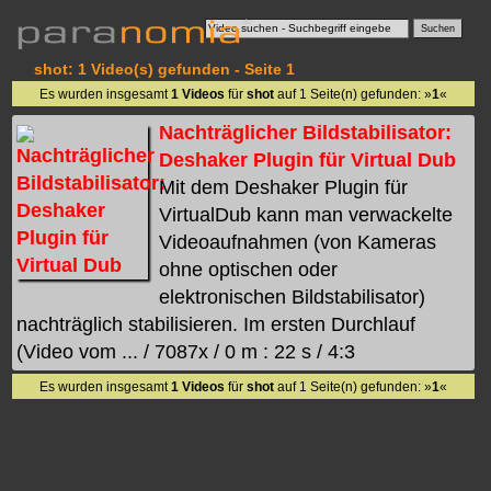
shot: 1 Video(s) gefunden - Seite 1
Es wurden insgesamt
1 Videos
für
shot
auf 1 Seite(n) gefunden: »
1
«
Nachträglicher Bildstabilisator:
Deshaker Plugin für Virtual Dub
Mit dem Deshaker Plugin für
VirtualDub kann man verwackelte
Videoaufnahmen (von Kameras
ohne optischen oder
elektronischen Bildstabilisator)
nachträglich stabilisieren. Im ersten Durchlauf
(Video vom ... / 7087x / 0 m : 22 s / 4:3
Es wurden insgesamt
1 Videos
für
shot
auf 1 Seite(n) gefunden: »
1
«