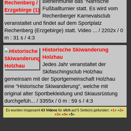
Bienenmühle das "Närrische
Fußballturnier statt. Es wird vom
Rechenberger Karnevalsclub
veranstaltet und findet auf dem Sportplatz
Rechenberg (Erzgebirge) statt. Video ... / 2202x / 0
m : 31 s / 4:3
Historische Skiwanderung
Holzhau
Jedes Jahr veranstaltet der
Skifaschingsclub Holzhau
gemeinsam mit der Sportgemeinschaft Holzhau
eine "Historische Skiwanderung", welche mit
original alter Sportbekleidung und Skiausrüstung
durchgefüh... / 3355x / 0 m : 59 s / 4:3
Es wurden insgesamt
43 Videos
für
sfch
auf 5 Seite(n) gefunden: »
1
« »
2
«
»
3
« »
4
« »
5
«