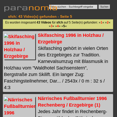
sfch: 43 Video(s) gefunden - Seite 5
Es wurden insgesamt
43 Videos
für
sfch
auf 5 Seite(n) gefunden: »
1
« »
2
«
»
3
« »
4
« »
5
«
Skifasching 1996 in Holzhau /
Erzgebirge
Skifasching gehört in vielen Orten
des Erzgebirges zur Tradition.
Karnevalsumzug mit Blasmusik in
Holzhau vom "Waldhotel Sachsenstern",
Bergstraße zum Skilift. Ein langer Zug:
Faschingsteilnehmer, Dar... / 2543x / 0 m : 32 s /
4:3
Närrisches Fußballturnier 1996
Rechenberg / Erzgebirge (1)
Jedes Jahr findet in Rechenberg-