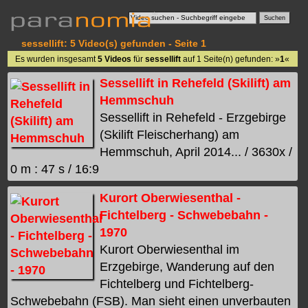
sessellift: 5 Video(s) gefunden - Seite 1
Es wurden insgesamt
5 Videos
für
sessellift
auf 1 Seite(n) gefunden: »
1
«
Sessellift in Rehefeld (Skilift) am
Hemmschuh
Sessellift in Rehefeld - Erzgebirge
(Skilift Fleischerhang) am
Hemmschuh, April 2014... / 3630x /
0 m : 47 s / 16:9
Kurort Oberwiesenthal -
Fichtelberg - Schwebebahn -
1970
Kurort Oberwiesenthal im
Erzgebirge, Wanderung auf den
Fichtelberg und Fichtelberg-
Schwebebahn (FSB). Man sieht einen unverbauten