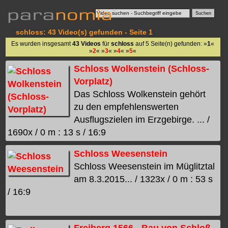
schloss: 43 Video(s) gefunden - Seite 1
Es wurden insgesamt
43 Videos
für
schloss
auf 5 Seite(n) gefunden: »
1
«
»
2
« »
3
« »
4
« »
5
«
Schloss Wolkenstein (Schloss-
Vorplatz)
Das Schloss Wolkenstein gehört
zu den empfehlenswerten
Ausflugszielen im Erzgebirge. ... /
1690x / 0 m : 13 s / 16:9
Schloss Weesenstein
Schloss Weesenstein im Müglitztal
am 8.3.2015... / 1323x / 0 m : 53 s
/ 16:9