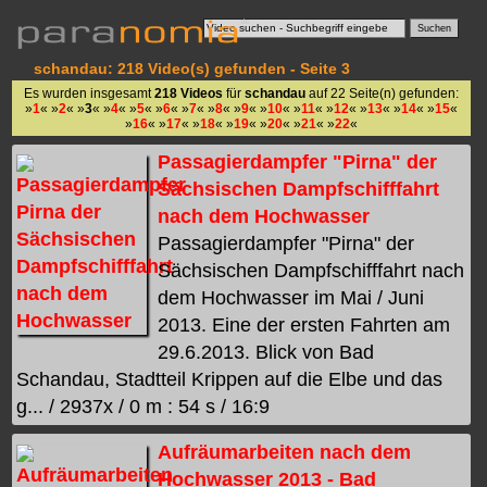
schandau: 218 Video(s) gefunden - Seite 3
Es wurden insgesamt
218 Videos
für
schandau
auf 22 Seite(n) gefunden:
»
1
« »
2
« »
3
« »
4
« »
5
« »
6
« »
7
« »
8
« »
9
« »
10
« »
11
« »
12
« »
13
« »
14
« »
15
«
»
16
« »
17
« »
18
« »
19
« »
20
« »
21
« »
22
«
Passagierdampfer "Pirna" der
Sächsischen Dampfschifffahrt
nach dem Hochwasser
Passagierdampfer "Pirna" der
Sächsischen Dampfschifffahrt nach
dem Hochwasser im Mai / Juni
2013. Eine der ersten Fahrten am
29.6.2013. Blick von Bad
Schandau, Stadtteil Krippen auf die Elbe und das
g... / 2937x / 0 m : 54 s / 16:9
Aufräumarbeiten nach dem
Hochwasser 2013 - Bad