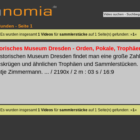
unden - Seite 1
Es wurden insgesamt
1 Videos
für
sammlerstücke
auf 1 Seite(n) gefunden: »
1
«
storisches Museum Dresden - Orden, Pokale, Trophäe
historischen Museum Dresden findet man eine große Zah
gskrügen und ähnlichen Trophäen und Sammlerstücken.
je Zimmermann. ... / 2190x / 2 m : 03 s / 16:9
Es wurden insgesamt
1 Videos
für
sammlerstücke
auf 1 Seite(n) gefunden: »
1
«