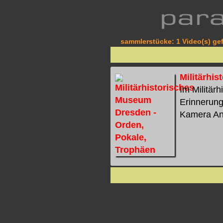
sammlerstücke: 1 Video(s) gef
Militärhi
Im Militär
Erinnerun
Kamera Ant