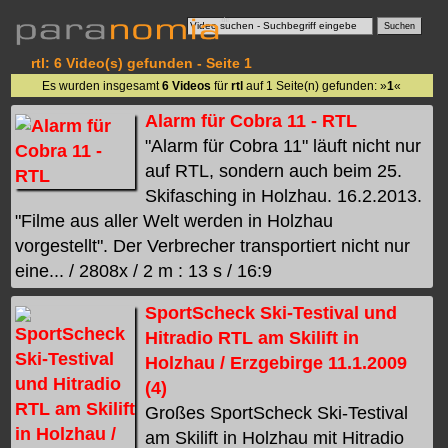
rtl: 6 Video(s) gefunden - Seite 1
Es wurden insgesamt
6 Videos
für
rtl
auf 1 Seite(n) gefunden: »
1
«
Alarm für Cobra 11 - RTL
"Alarm für Cobra 11" läuft nicht nur
auf RTL, sondern auch beim 25.
Skifasching in Holzhau. 16.2.2013.
"Filme aus aller Welt werden in Holzhau
vorgestellt". Der Verbrecher transportiert nicht nur
eine... / 2808x / 2 m : 13 s / 16:9
SportScheck Ski-Testival und
Hitradio RTL am Skilift in
Holzhau / Erzgebirge 11.1.2009
(4)
Großes SportScheck Ski-Testival
am Skilift in Holzhau mit Hitradio