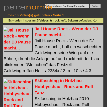
rock: 3 Video(s) gefunden - Seite 1
Es wurden insgesamt
3 Videos
für
rock
auf 1 Seite(n) gefunden: »
1
«
Jail House Rock - Wenn der DJ
Pause macht...
Jail House Rock - Wenn der DJ
Pause macht, holt ein waschechter
Goldwinger seine Wing auf die
Bühne, dreht die Anlage auf und rockt mit der blau
blinkenden "Steinchen" das Festzelt.
Goldwingtreffen Ho... / 2384x / 2 m : 10 s / 4:3
Skifasching in Holzhau -
Hobbyschau - Rock and Roll-
Tanz
Skifasching in Holzhau 2010 -
Hobbyschau - Rock and Roll-