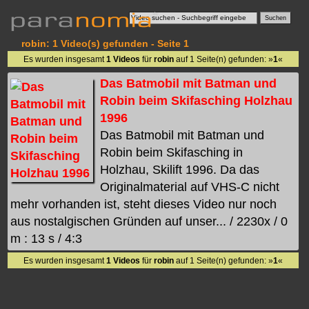
robin: 1 Video(s) gefunden - Seite 1
Es wurden insgesamt
1 Videos
für
robin
auf 1 Seite(n) gefunden: »
1
«
Das Batmobil mit Batman und
Robin beim Skifasching Holzhau
1996
Das Batmobil mit Batman und
Robin beim Skifasching in
Holzhau, Skilift 1996. Da das
Originalmaterial auf VHS-C nicht
mehr vorhanden ist, steht dieses Video nur noch
aus nostalgischen Gründen auf unser... / 2230x / 0
m : 13 s / 4:3
Es wurden insgesamt
1 Videos
für
robin
auf 1 Seite(n) gefunden: »
1
«