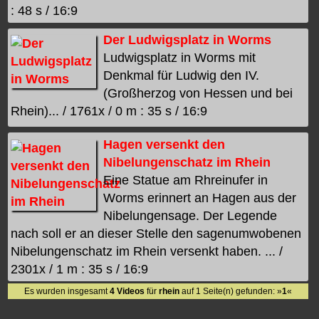
: 48 s / 16:9
Der Ludwigsplatz in Worms
Ludwigsplatz in Worms mit
Denkmal für Ludwig den IV.
(Großherzog von Hessen und bei
Rhein)... / 1761x / 0 m : 35 s / 16:9
Hagen versenkt den
Nibelungenschatz im Rhein
Eine Statue am Rhreinufer in
Worms erinnert an Hagen aus der
Nibelungensage. Der Legende
nach soll er an dieser Stelle den sagenumwobenen
Nibelungenschatz im Rhein versenkt haben. ... /
2301x / 1 m : 35 s / 16:9
Es wurden insgesamt
4 Videos
für
rhein
auf 1 Seite(n) gefunden: »
1
«