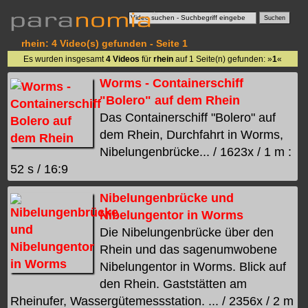
rhein: 4 Video(s) gefunden - Seite 1
Es wurden insgesamt
4 Videos
für
rhein
auf 1 Seite(n) gefunden: »
1
«
Worms - Containerschiff
"Bolero" auf dem Rhein
Das Containerschiff "Bolero" auf
dem Rhein, Durchfahrt in Worms,
Nibelungenbrücke... / 1623x / 1 m :
52 s / 16:9
Nibelungenbrücke und
Nibelungentor in Worms
Die Nibelungenbrücke über den
Rhein und das sagenumwobene
Nibelungentor in Worms. Blick auf
den Rhein. Gaststätten am
Rheinufer, Wassergütemessstation. ... / 2356x / 2 m