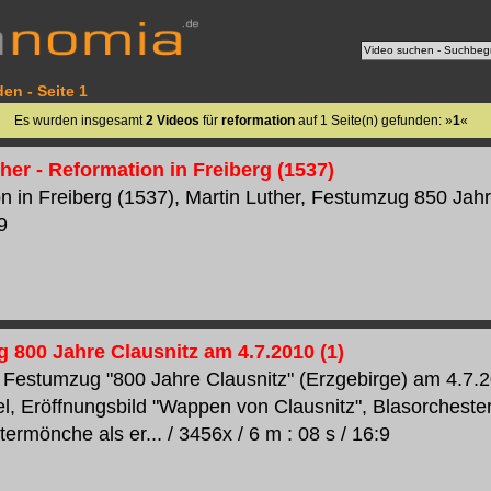
en - Seite 1
Es wurden insgesamt
2 Videos
für
reformation
auf 1 Seite(n) gefunden: »
1
«
her - Reformation in Freiberg (1537)
n in Freiberg (1537), Martin Luther, Festumzug 850 Jahre
9
 800 Jahre Clausnitz am 4.7.2010 (1)
Festumzug "800 Jahre Clausnitz" (Erzgebirge) am 4.7.20
fel, Eröffnungsbild "Wappen von Clausnitz", Blasorcheste
termönche als er... / 3456x / 6 m : 08 s / 16:9