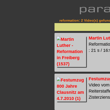
reformation: 2 Video(s) gefund
Martin Lut
Reformatio
: 21 s / 16:
Festumzug
Video vom 
Reiterstaf
Zisterziens