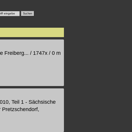
 Freiberg... / 1747x / 0 m
10, Teil 1 - Sächsische
r Pretzschendorf,