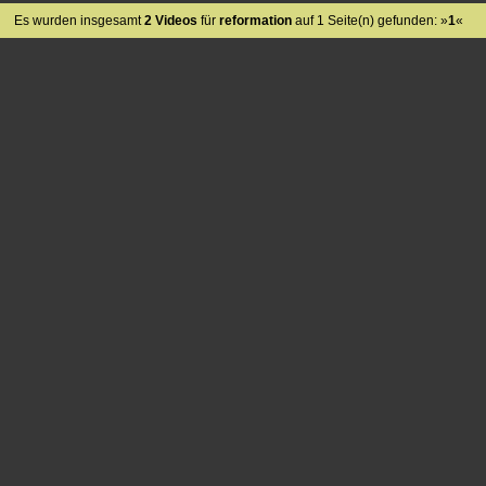
Es wurden insgesamt
2 Videos
für
reformation
auf 1 Seite(n) gefunden: »
1
«