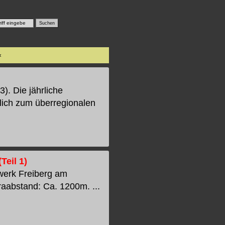
«
. Die jährliche
hlich zum überregionalen
Teil 1)
rwerk Freiberg am
aabstand: Ca. 1200m. ...