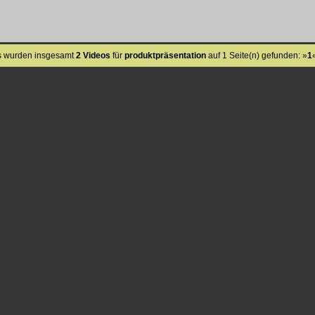
s wurden insgesamt
2 Videos
für
produktpräsentation
auf 1 Seite(n) gefunden: »
1