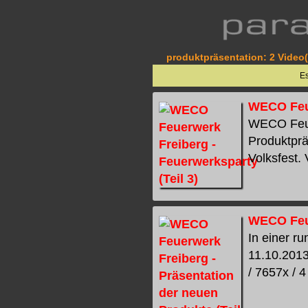
produktpräsentation: 2 Video(
E
WECO Feue
WECO Feuer
Produktprä
Volksfest. 
WECO Feue
In einer r
11.10.2013
/ 7657x / 4