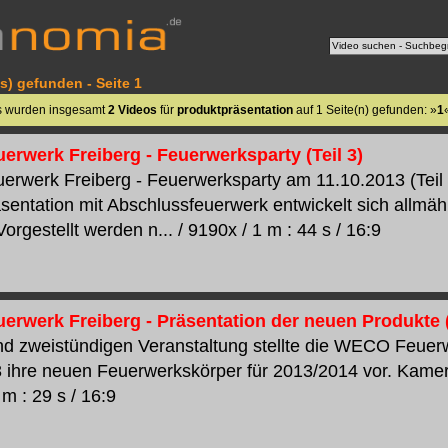
s) gefunden - Seite 1
s wurden insgesamt
2 Videos
für
produktpräsentation
auf 1 Seite(n) gefunden: »
1
rwerk Freiberg - Feuerwerksparty (Teil 3)
werk Freiberg - Feuerwerksparty am 11.10.2013 (Teil 3)
sentation mit Abschlussfeuerwerk entwickelt sich allmä
Vorgestellt werden n... / 9190x / 1 m : 44 s / 16:9
rwerk Freiberg - Präsentation der neuen Produkte (
und zweistündigen Veranstaltung stellte die WECO Feue
 ihre neuen Feuerwerkskörper für 2013/2014 vor. Kamer
 m : 29 s / 16:9