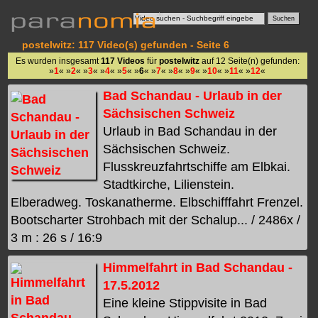
postelwitz: 117 Video(s) gefunden - Seite 6
Es wurden insgesamt
117 Videos
für
postelwitz
auf 12 Seite(n) gefunden:
»
1
« »
2
« »
3
« »
4
« »
5
« »
6
« »
7
« »
8
« »
9
« »
10
« »
11
« »
12
«
Bad Schandau - Urlaub in der
Sächsischen Schweiz
Urlaub in Bad Schandau in der
Sächsischen Schweiz.
Flusskreuzfahrtschiffe am Elbkai.
Stadtkirche, Lilienstein.
Elberadweg. Toskanatherme. Elbschifffahrt Frenzel.
Bootscharter Strohbach mit der Schalup... / 2486x /
3 m : 26 s / 16:9
Himmelfahrt in Bad Schandau -
17.5.2012
Eine kleine Stippvisite in Bad