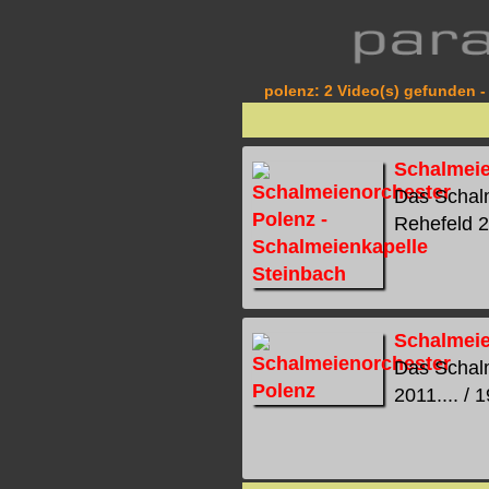
polenz: 2 Video(s) gefunden - 
Schalmeie
Das Schalm
Rehefeld 20
Schalmeie
Das Schalm
2011.... / 