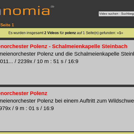
Seite 1
Es wurden insgesamt
2 Videos
für
polenz
auf 1 Seite(n) gefunden: »
1
«
norchester Polenz - Schalmeienkapelle Steinbach
eienorchester Polenz und die Schalmeienkapelle Stein
11... / 2239x / 10 m : 51 s / 16:9
norchester Polenz
eienorchester Polenz bei einem Auftritt zum Wildschwein
1979x / 9 m : 01 s / 16:9