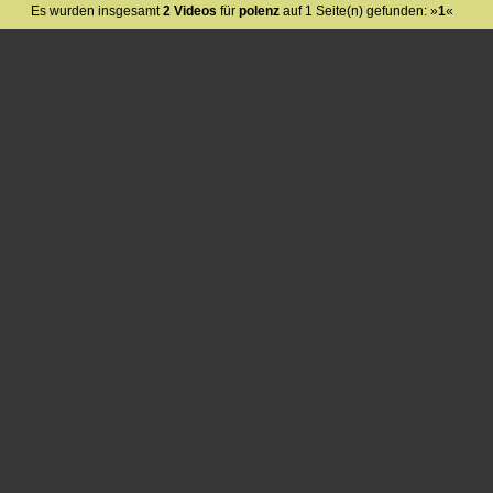
Es wurden insgesamt
2 Videos
für
polenz
auf 1 Seite(n) gefunden: »
1
«