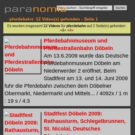
pferdebahn: 12 Video(s) gefunden - Seite 1
Es wurden insgesamt
12 Videos
für
pferdebahn
auf 2 Seite(n) gefunden:
»
1
« »
2
«
Pferdebahnmuseum und
Pferdestraßenbahn Döbeln
Am 13.6.2009 wurde das Deutsche
Pferdebahnmuseum Döbeln am
Niederwerder 2 eröffnet. Beim
Stadtfest am 13. und 14. Juni 2009
fuhr die Pferdebahn zwischen dem Döbelner
Obermarkt, Niedermarkt und Mittels... / 4092x / 1 m
: 19 s / 4:3
Stadtfest Döbeln 2009:
Rathausturm, Schlegelbrunnen,
St. Nicolai, Deutsches