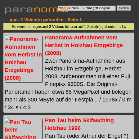
pan: 2 Video(s) gefunden - Seite 1
Es wurden insgesamt
2 Videos
für
pan
auf 1 Seite(n) gefunden: »
1
«
Panorama-Aufnahmen vom
Herbst in Holzhau Erzgebirge
(2008)
Zwei Panorama-Aufnahmen aus
Holzhau im Erzgebirge, Herbst
2008. Aufgenommen mit einer Fuji
Finepixx 9600S. Die Original-
Panoramen haben etwa 65 MegaPixel und belegen
mehr als 300 MByte auf der Festpla... / 1978x / 0 m
: 34 s / 4:3
Pan Tau beim Skifasching
Holzhau 1996
Pan Tau (oder Arthur der Engel ?)