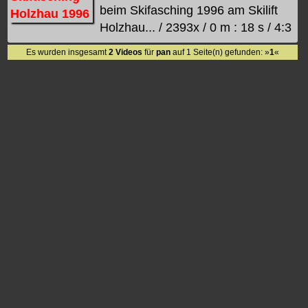
beim Skifasching 1996 am Skilift
Holzhau... / 2393x / 0 m : 18 s / 4:3
Es wurden insgesamt
2 Videos
für
pan
auf 1 Seite(n) gefunden: »
1
«