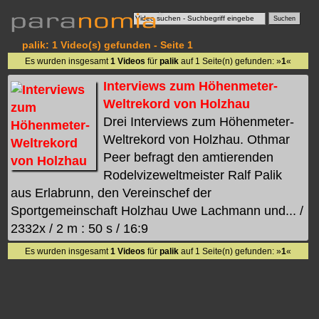
palik: 1 Video(s) gefunden - Seite 1
Es wurden insgesamt
1 Videos
für
palik
auf 1 Seite(n) gefunden: »
1
«
Interviews zum Höhenmeter-
Weltrekord von Holzhau
Drei Interviews zum Höhenmeter-
Weltrekord von Holzhau. Othmar
Peer befragt den amtierenden
Rodelvizeweltmeister Ralf Palik
aus Erlabrunn, den Vereinschef der
Sportgemeinschaft Holzhau Uwe Lachmann und... /
2332x / 2 m : 50 s / 16:9
Es wurden insgesamt
1 Videos
für
palik
auf 1 Seite(n) gefunden: »
1
«