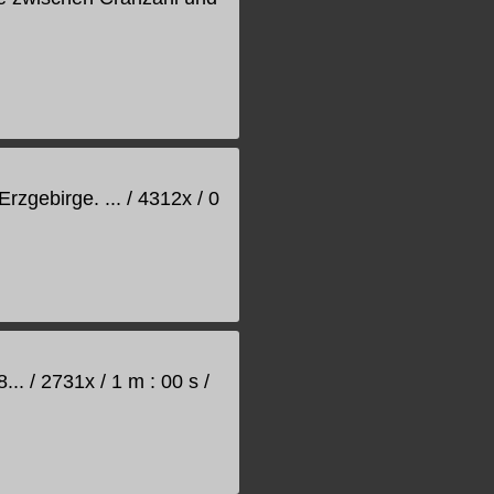
gebirge. ... / 4312x / 0
. / 2731x / 1 m : 00 s /