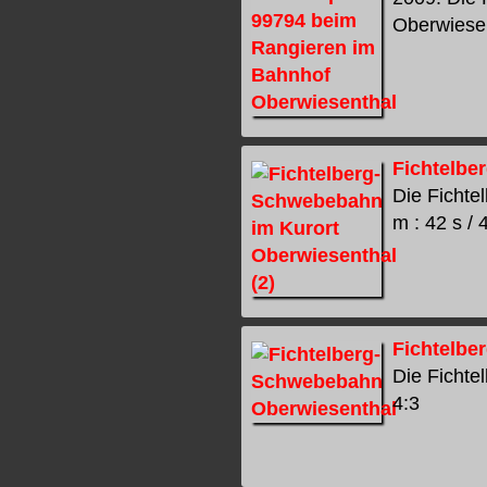
Oberwiesent
Fichtelbe
Die Fichte
m : 42 s / 
Fichtelbe
Die Fichte
4:3