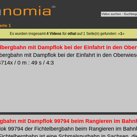
eite 1
Es wurden insgesamt
4 Videos
für
othal
auf 1 Seite(n) gefunden: »
1
«
elbergbahn mit Dampflok bei der Einfahrt in den Obe
lbergbahn mit Dampflok bei der Einfahrt in den Oberwie
 4714x / 0 m : 49 s / 4:3
rgbahn mit Dampflok 99794 beim Rangieren im Bahn
ok 99794 der Fichtelbergbahn beim Rangieren im Bahn
Fichtelbergbahn ist eine Schmalspurbahn in Sachsen, d