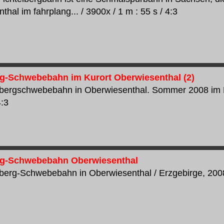
hal im fahrplang... / 3900x / 1 m : 55 s / 4:3
rg-Schwebebahn im Kurort Oberwiesenthal (2)
lbergschwebebahn in Oberwiesenthal. Sommer 2008 im Erz
4:3
rg-Schwebebahn Oberwiesenthal
lberg-Schwebebahn in Oberwiesenthal / Erzgebirge, 2008..