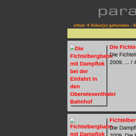
othal: 4 Video(s) gefunden - S
Die Ficht
Die Fichte
2009. ... /
Fichtelbe
Die Dampfl
2009. Die 