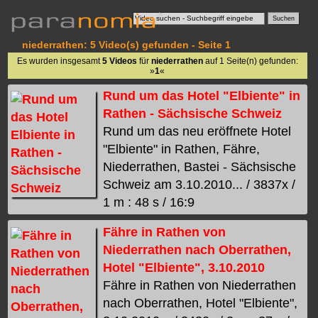
niederrathen: 5 Video(s) gefunden - Seite 1
Es wurden insgesamt
5 Videos
für
niederrathen
auf 1 Seite(n) gefunden:
»
1
«
Rund um das Hotel "Elbiente" in
Rathen - Sächsische Schweiz
Rund um das neu eröffnete Hotel
"Elbiente" in Rathen, Fähre,
Niederrathen, Bastei - Sächsische
Schweiz am 3.10.2010... / 3837x /
1 m : 48 s / 16:9
Fähre in Rathen von
Niederrathen nach Oberrathen,
Hotel "Elbiente", 3.10.2010
Fähre in Rathen von Niederrathen
nach Oberrathen, Hotel "Elbiente",