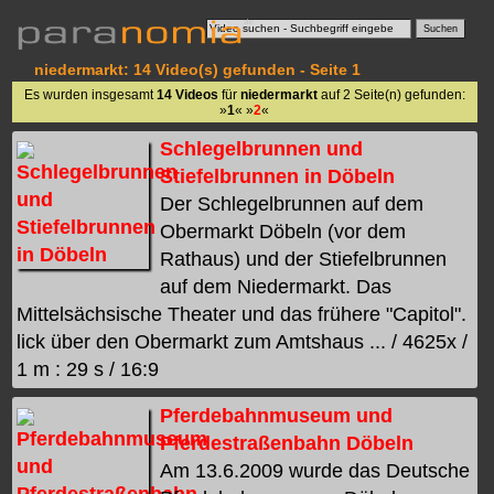
niedermarkt: 14 Video(s) gefunden - Seite 1
Es wurden insgesamt
14 Videos
für
niedermarkt
auf 2 Seite(n) gefunden:
»
1
« »
2
«
Schlegelbrunnen und
Stiefelbrunnen in Döbeln
Der Schlegelbrunnen auf dem
Obermarkt Döbeln (vor dem
Rathaus) und der Stiefelbrunnen
auf dem Niedermarkt. Das
Mittelsächsische Theater und das frühere "Capitol".
lick über den Obermarkt zum Amtshaus ... / 4625x /
1 m : 29 s / 16:9
Pferdebahnmuseum und
Pferdestraßenbahn Döbeln
Am 13.6.2009 wurde das Deutsche