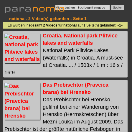
national: 2 Video(s) gefunden - Seite 1
Es wurden insgesamt
2 Videos
für
national
auf 1 Seite(n) gefunden: »
1
«
Croatia, National park Plitvice
lakes and waterfalls
National Park Plitvice Lakes
(Waterfalls) in Croatia. A must-see
at Croatia. ... / 1503x / 1 m : 16 s /
16:9
Das Prebischtor (Pravcica
brana) bei Hrensko
Das Prebischtor bei Hrensko,
gefilmt bei einer Wanderung von
Hrensko (Herrnskretschen) über
Mezni Louka im August 2009. Das
Prebischtor ist der größte natürliche Felsbogen in