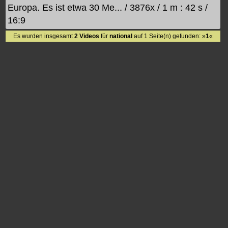
Europa. Es ist etwa 30 Me... / 3876x / 1 m : 42 s /
16:9
Es wurden insgesamt
2 Videos
für
national
auf 1 Seite(n) gefunden: »
1
«