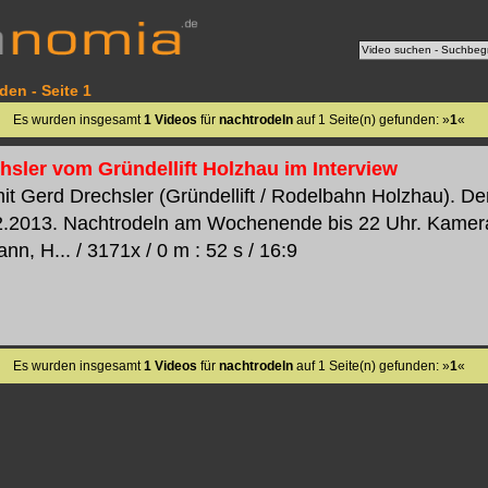
den - Seite 1
Es wurden insgesamt
1 Videos
für
nachtrodeln
auf 1 Seite(n) gefunden: »
1
«
hsler vom Gründellift Holzhau im Interview
it Gerd Drechsler (Gründellift / Rodelbahn Holzhau). Der R
2.2013. Nachtrodeln am Wochenende bis 22 Uhr. Kamera /
nn, H... / 3171x / 0 m : 52 s / 16:9
Es wurden insgesamt
1 Videos
für
nachtrodeln
auf 1 Seite(n) gefunden: »
1
«