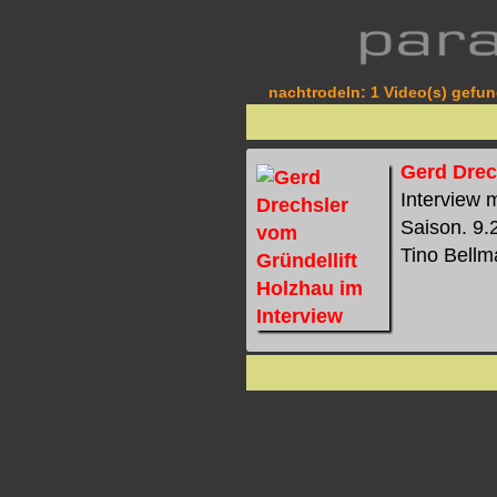
nachtrodeln: 1 Video(s) gefun
Gerd Drec
Interview m
Saison. 9.
Tino Bellma