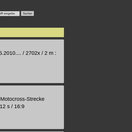
2010.... / 2702x / 2 m :
 Motocross-Strecke
12 s / 16:9