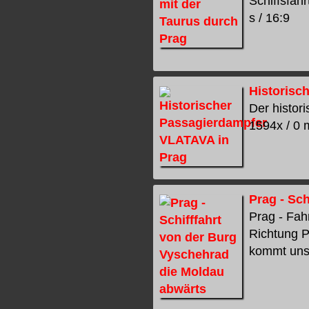
Schiffsfahr
s / 16:9
Historisc
Der histor
1594x / 0 m
Prag - Sc
Prag - Fah
Richtung P
kommt uns e