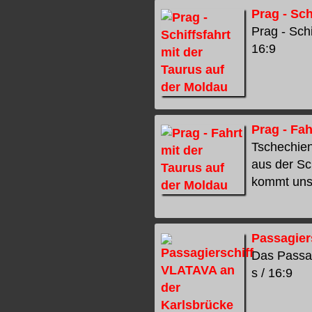
Prag - Sch
Prag - Schi
16:9
Prag - Fah
Tschechien
aus der Sc
kommt uns e
Passagier
Das Passag
s / 16:9