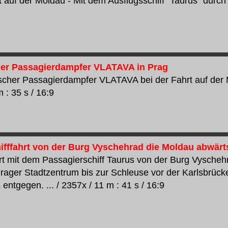
t auf der Moldau - Mit dem Ausflugsschiff "Taurus" durch 
her Passagierdampfer VLATAVA in Prag
ischer Passagierdampfer VLATAVA bei der Fahrt auf der 
 : 35 s / 16:9
hifffahrt von der Burg Vyschehrad die Moldau abwärt
rt mit dem Passagierschiff Taurus von der Burg Vyscheh
rager Stadtzentrum bis zur Schleuse vor der Karlsbrück
ntgegen. ... / 2357x / 11 m : 41 s / 16:9