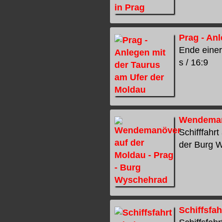
Prag - An
Ende einer 
s / 16:9
Wendemanö
Schifffahr
der Burg W
Schiffsfah