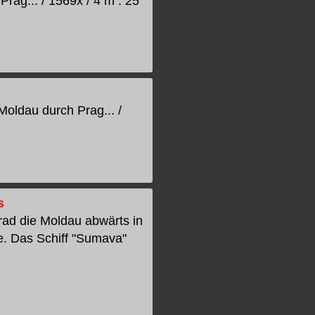
Prag... / 1569x / 4 m : 25
Moldau durch Prag... /
s
rad die Moldau abwärts in
e. Das Schiff "Sumava"