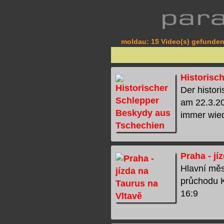
moldau: 15 Video(s) gefunden 
Historisc
Der histor
am 22.3.20
immer wiede
Praha - jí
Hlavní měs
průchodu Ka
16:9