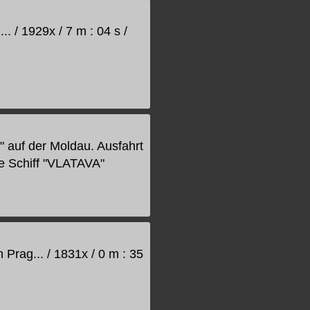
. / 1929x / 7 m : 04 s /
" auf der Moldau. Ausfahrt
he Schiff "VLATAVA"
Prag... / 1831x / 0 m : 35