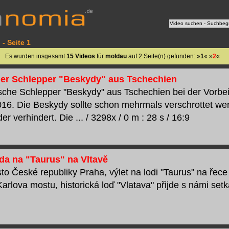
- Seite 1
Es wurden insgesamt
15 Videos
für
moldau
auf 2 Seite(n) gefunden: »
1
« »
2
«
her Schlepper "Beskydy" aus Tschechien
ische Schlepper "Beskydy" aus Tschechien bei der Vorbe
16. Die Beskydy sollte schon mehrmals verschrottet we
r verhindert. Die ... / 3298x / 0 m : 28 s / 16:9
zda na "Taurus" na Vltavě
to České republiky Praha, výlet na lodi "Taurus" na řece
rlova mostu, historická loď "Vlatava" přijde s námi setkat