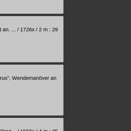
an. ... / 1726x / 2 m : 29
Taurus", Wendemanöver an