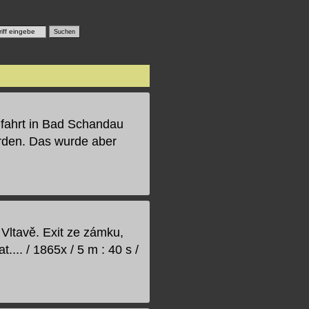
ifahrt in Bad Schandau
rden. Das wurde aber
 Vltavě. Exit ze zámku,
.... / 1865x / 5 m : 40 s /