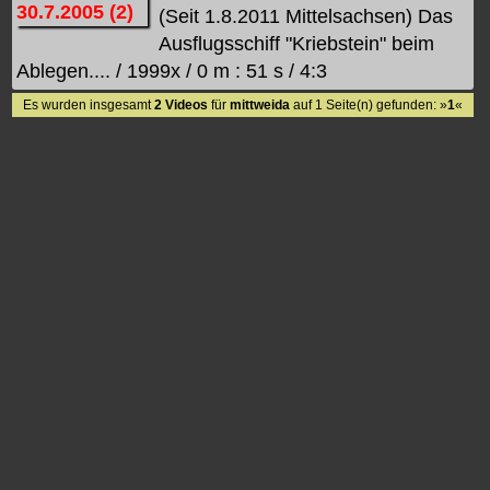
(Seit 1.8.2011 Mittelsachsen) Das
Ausflugsschiff "Kriebstein" beim
Ablegen.... / 1999x / 0 m : 51 s / 4:3
Es wurden insgesamt
2 Videos
für
mittweida
auf 1 Seite(n) gefunden: »
1
«