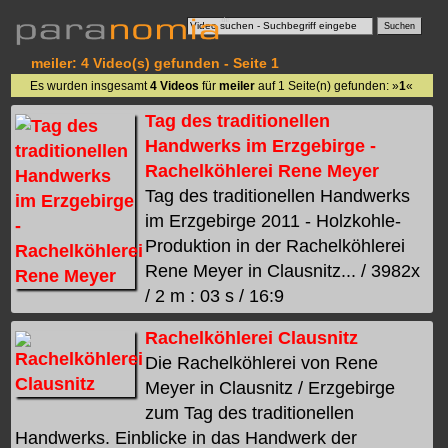
meiler: 4 Video(s) gefunden - Seite 1
Es wurden insgesamt
4 Videos
für
meiler
auf 1 Seite(n) gefunden: »
1
«
Tag des traditionellen
Handwerks im Erzgebirge -
Rachelköhlerei Rene Meyer
Tag des traditionellen Handwerks
im Erzgebirge 2011 - Holzkohle-
Produktion in der Rachelköhlerei
Rene Meyer in Clausnitz... / 3982x
/ 2 m : 03 s / 16:9
Rachelköhlerei Clausnitz
Die Rachelköhlerei von Rene
Meyer in Clausnitz / Erzgebirge
zum Tag des traditionellen
Handwerks. Einblicke in das Handwerk der