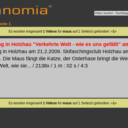
eite 1
Es wurden insgesamt
1 Videos
für
maus
auf 1 Seite(n) gefunden: »
1
«
g in Holzhau "Verkehrte Welt - wie es uns gefällt" a
g in Holzhau am 21.2.2009. Skifaschingsclub Holzhau a
. Die Maus fängt die Katze, der Osterhase bringt die W
elt, wie sie... / 2138x / 1 m : 02 s / 4:3
Es wurden insgesamt
1 Videos
für
maus
auf 1 Seite(n) gefunden: »
1
«