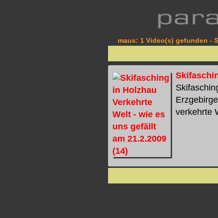
maus: 1 Video(s) gefunden - S
Skifaschin
Skifaschin
Erzgebirge
verkehrte W