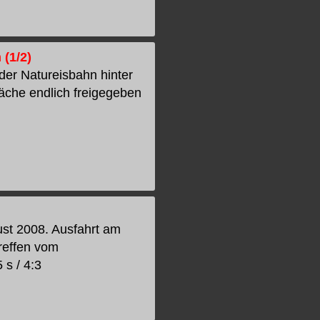
(1/2)
der Natureisbahn hinter
äche endlich freigegeben
ust 2008. Ausfahrt am
reffen vom
s / 4:3