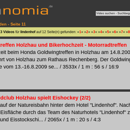
en - Seite 11
13 Videos
für
lindenhof
auf 12 Seite(n) gefunden: »
1
« »
2
« »
3
« »
4
« »
5
« »
6
« »
7
« »
8
reffen Holzhau und Bikerhochzeit - Motorradtreffen
eit beim Honda Goldwingtreffen in Holzhau am 14.8.200
ahrt von Holzhau zum Rathaus Rechenberg. Der Goldwi
e vom 13.-16.8.2009 se... / 3533x / 1 m : 56 s / 16:9
dclub Holzhau spielt Eishockey (2/2)
auf der Natureisbahn hinter dem Hotel "Lindenhof". Na
 Eisfläche durch das Team des Naturhotels "Lindenhof" z
nd Eisstockschi... / 2065x / 1 m : 20 s / 4:3