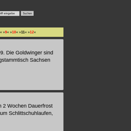
« »
9
« »
10
« »
11
« »
12
«
9. Die Goldwinger sind
ngstammtisch Sachsen
ch 2 Wochen Dauerfrost
um Schlittschuhlaufen,