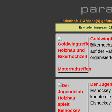
lindenhof: 113 Video(s) gefund
Es wurden insgesamt
1
Goldwingt
Bikerhochz
auf der F
organisiert
Der Jugen
Eishockey 
konnte die
Eishockey u