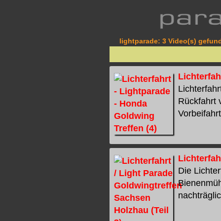
lightparade: 3 Video(s) gefund
Lichterfah
Lichterfahr
Rückfahrt 
Vorbeifahrt
Lichterfah
Die Lichte
Bienenmühl
nachträglic