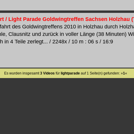
rt / Light Parade Goldwingtreffen Sachsen Holzhau (T
rfahrt des Goldwingtreffens 2010 in Holzhau durch Holz
e, Clausnitz und zurück in voller Länge (38 Minuten) W
h in 4 Teile zerlegt... / 2248x / 10 m : 06 s / 16:9
Es wurden insgesamt
3 Videos
für
lightparade
auf 1 Seite(n) gefunden: »
1
«