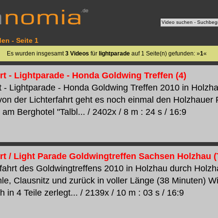
en - Seite 1
Es wurden insgesamt
3 Videos
für
lightparade
auf 1 Seite(n) gefunden: »
1
«
rt - Lightparade - Honda Goldwing Treffen (4)
t - Lightparade - Honda Goldwing Treffen 2010 in Holzhau
von der Lichterfahrt geht es noch einmal den Holzhauer
 am Berghotel "Talbl... / 2402x / 8 m : 24 s / 16:9
rt / Light Parade Goldwingtreffen Sachsen Holzhau (T
rfahrt des Goldwingtreffens 2010 in Holzhau durch Holz
e, Clausnitz und zurück in voller Länge (38 Minuten) W
h in 4 Teile zerlegt... / 2139x / 10 m : 03 s / 16:9