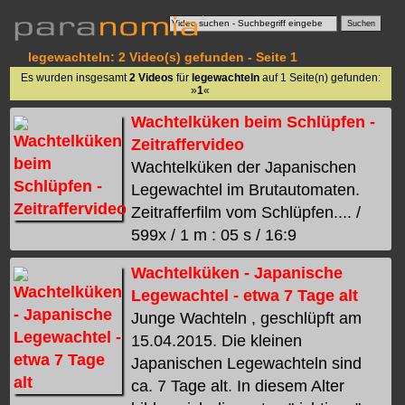
legewachteln: 2 Video(s) gefunden - Seite 1
Es wurden insgesamt
2 Videos
für
legewachteln
auf 1 Seite(n) gefunden:
»
1
«
Wachtelküken beim Schlüpfen -
Zeitraffervideo
Wachtelküken der Japanischen
Legewachtel im Brutautomaten.
Zeitrafferfilm vom Schlüpfen.... /
599x / 1 m : 05 s / 16:9
Wachtelküken - Japanische
Legewachtel - etwa 7 Tage alt
Junge Wachteln , geschlüpft am
15.04.2015. Die kleinen
Japanischen Legewachteln sind
ca. 7 Tage alt. In diesem Alter