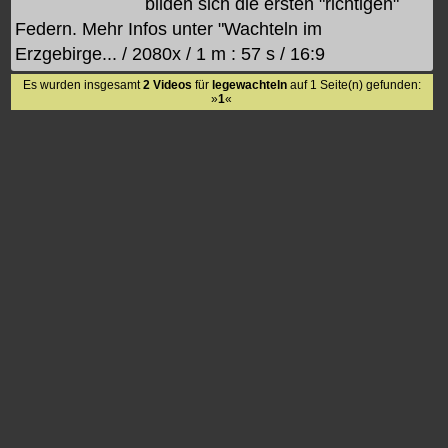
bilden sich die ersten "richtigen"
Federn. Mehr Infos unter "Wachteln im
Erzgebirge... / 2080x / 1 m : 57 s / 16:9
Es wurden insgesamt
2 Videos
für
legewachteln
auf 1 Seite(n) gefunden:
»
1
«