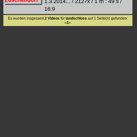
1.3.2014... / 2127x / 1 m : 49 s /
16:9
Es wurden insgesamt
2 Videos
für
landschloss
auf 1 Seite(n) gefunden:
»
1
«