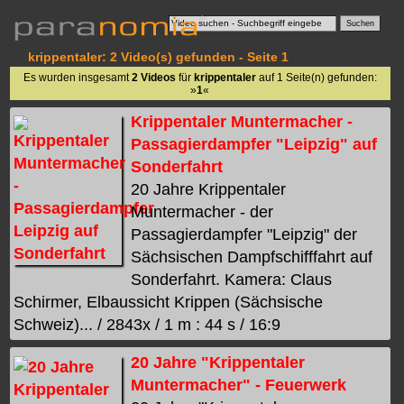
krippentaler: 2 Video(s) gefunden - Seite 1
Es wurden insgesamt
2 Videos
für
krippentaler
auf 1 Seite(n) gefunden:
»
1
«
Krippentaler Muntermacher -
Passagierdampfer "Leipzig" auf
Sonderfahrt
20 Jahre Krippentaler
Muntermacher - der
Passagierdampfer "Leipzig" der
Sächsischen Dampfschifffahrt auf
Sonderfahrt. Kamera: Claus
Schirmer, Elbaussicht Krippen (Sächsische
Schweiz)... / 2843x / 1 m : 44 s / 16:9
20 Jahre "Krippentaler
Muntermacher" - Feuerwerk