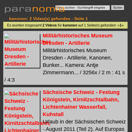
kanonen: 2 Video(s) gefunden - Seite 1
Es wurden insgesamt
2 Videos
für
kanonen
auf 1 Seite(n) gefunden: »
1
«
Militärhistorisches Museum
Dresden - Artillerie
Militärhistorisches Museum
Dresden - Artillerie, Kanonen,
Bunker... Kamera: Antje
Zimmermann... / 3256x / 2 m : 41 s
/ 4:3
Sächsische Schweiz - Festung
Königstein, Kirnitzschtalbahn,
Lichtenhainer Wasserfall,
Kuhstall
Urlaub in der Sächsischen Schweiz
- August 2011 (Teil 2). Auf Europas